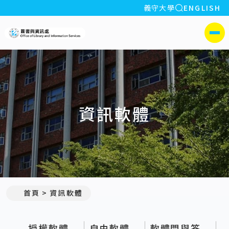
全站搜索
義守大學
ENGLISH
:::
義守大學圖書與資訊處
側選單
資訊軟體
首頁
資訊軟體
授權軟體
自由軟體
軟體問與答