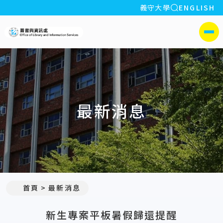
全站搜索
義守大學
ENGLISH
:::
義守大學圖書與資訊處
側選單
最新消息
:::
首頁
最新消息
新生專案平板暑假歸還提醒