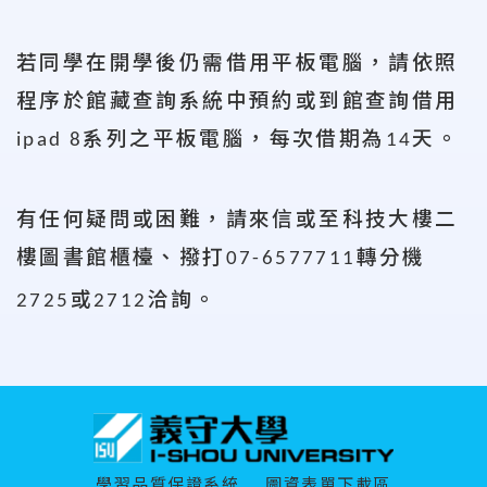
若同學在開學後仍需借用
平板
電腦，請依照
程序於館藏查詢系統中預約或到館查詢借用
系列之平板電腦，每次借期為
天。
ipad 8
14
有任何疑問或困難，請來信或至科技大樓二
樓圖書館櫃檯、撥打
轉分機
07-6577711
或
洽詢。
2725
2712
:::
學習品質保證系統
圖資表單下載區