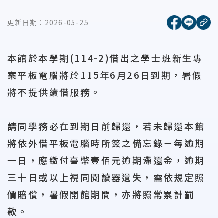
[另開新視窗
[另開
更新日期：
2026-05-25
複
本館於本學期(114-2)借出之學士班新生專
案
平板
電腦將於
115
年
6
月
26
日到期
，暑假
將
不提供續借服務
。
請同學務必
在到期日前歸還，若未歸還本館
將依外借
平板
電腦時所簽之備忘錄－
每逾期
一日
，應繳付
臺幣壹佰元
逾期滯還金，
逾期
三十日或以上視同閱讀器遺失，需依規定照
價賠償，
暑
假開館期間，亦將照常累計罰
款。