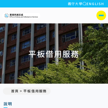
全站搜索
義守大學
ENGLISH
:::
義守大學圖書與資訊處
側選單
平板借用服務
首頁
平板借用服務
說明