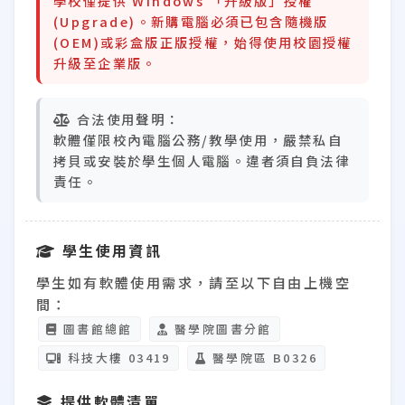
學校僅提供 Windows
「升級版」
授權
(Upgrade)。新購電腦必須已包含隨機版
(OEM)或彩盒版正版授權，始得使用校園授權
升級至企業版。
合法使用聲明：
軟體僅限校內電腦公務/教學使用，嚴禁私自
拷貝或安裝於學生個人電腦。違者須自負法律
責任。
學生使用資訊
學生如有軟體使用需求，請至以下
自由上機空
間
：
圖書館總館
醫學院圖書分館
科技大樓 03419
醫學院區 B0326
提供軟體清單