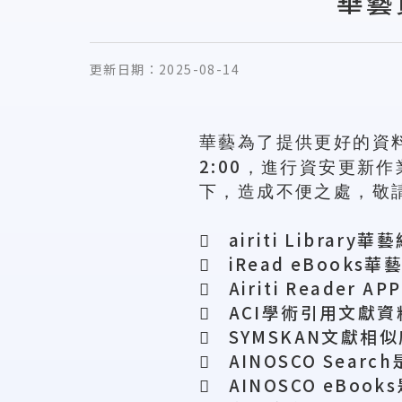
華藝
更新日期：
2025-08-14
華藝為了提供更好的資
2:00
，進行資安更新作
下，造成不便之處，敬

airiti Library
華藝

iRead eBooks
華

Airiti Reader APP

ACI
學術引用文獻資

SYMSKAN
文獻相似

AINOSCO Search

AINOSCO eBooks