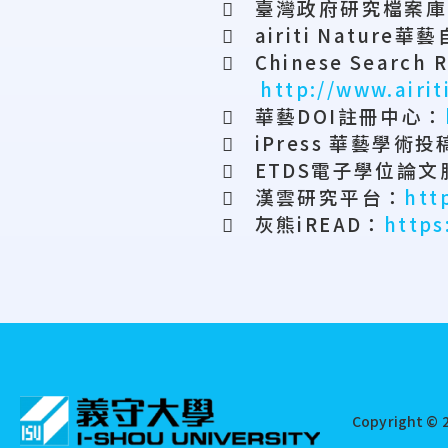

臺灣政府研究檔案庫

airiti Nature
華藝

Chinese Search Re
http://www.airit

華藝
DOI
註冊中心：

iPress
華藝學術投

ETDS
電子學位論文

漢雲研究平台：
htt

灰熊
iREAD
：
https
:::
Copyright © 2