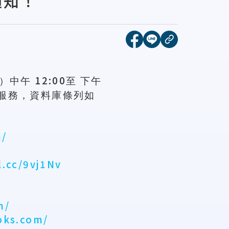
通知！
[另開新視窗]分享到face
[另開新視窗]分享到l
複製連結
12:00
）中午
至
下午
服務，資料庫條列如
m/
l.cc/9vj1Nv
m/
oks.com/