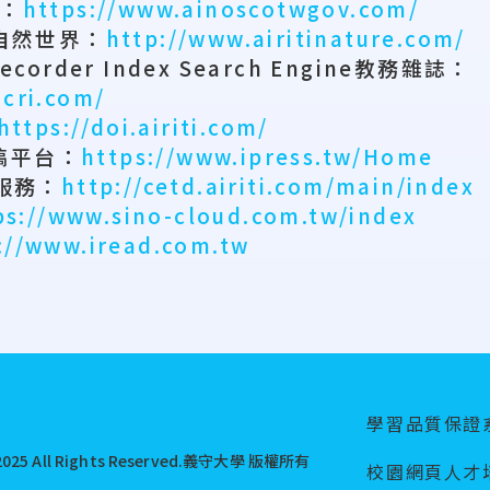
：
https://www.ainoscotwgov.com/
自然世界：
http://www.airitinature.com/
corder Index Search Engine
教務雜誌：
icri.com/
https://doi.airiti.com/
稿平台：
https://www.ipress.tw/Home
服務：
http://cetd.airiti.com/main/index
ps://www.sino-cloud.com.tw/index
://www.iread.com.tw
學習品質保證
025 All Rights Reserved.
義守大學 版權所有
校園網頁人才