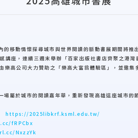
2025高雄城市書展
內的移動情懷探尋城市與世界閱讀的脈動書展期間將推出
質感講座，連續三週末舉辦「百家出版社書店齊聚之港灣
及由樂高公司大力贊助之「樂高大富翁體驗區」，並邀集
一場屬於城市的閱讀嘉年華，重新發現高雄這座城市的
網】
https://2025libkrf.ksml.edu.tw/
t.cc/fRPCbx
rl.cc/NxzzYk