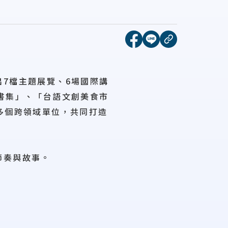
[另開新視窗]分享到face
[另開新視窗]分享到l
複製連結
7檔主題展覽、6場國際講
書集」、「台語文創美食市
多個跨領域單位，共同打造
節奏與故事。