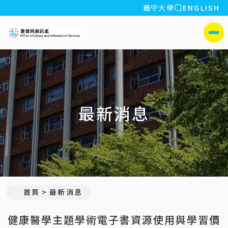
全站搜索
義守大學
ENGLISH
:::
義守大學圖書與資訊處
側選單
最新消息
:::
首頁
最新消息
健康醫學主題學術電子書資源使用與學習價