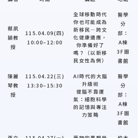
全球移動時代
醫學
你也可能成為
分
蔡夙
新移民—跨文
115.04.09(四)
部：
化健康適應，
穎教
10:00–12:00
A棟
你準備好了
授
3F圖
嗎？（以新移
民女性為例）
書館
陳麗
115.04.22(三)
AI時代的大腦
醫學
升級術
琴教
13:30–15:30
分
健腦不靠運
授
部：
氣：細胞科學
A棟
的記憶與專注
3F圖
力策略
書館
張立
115.04.27(一)
藥物的異想世
校本