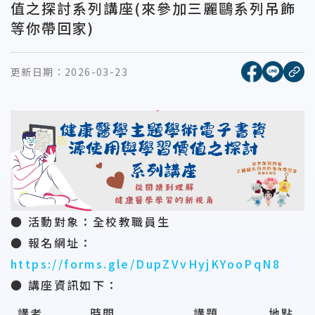
值之探討系列講座(來參加三麗鷗系列吊飾
等你帶回家)
[另開新視窗
[另開
更新日期：
2026-03-23
複
● 活動對象：全校教職員生
● 報名網址：
https://forms.gle/DupZVvHyjKYooPqN8
● 講座資訊如下：
講者
時間
講題
地點