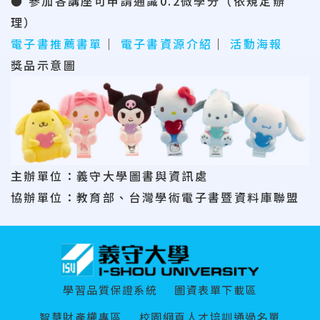
● 參加各講座可申請通識0.2微學分（依規定辦
理）
電子書推薦書單
｜
電子書資源介紹
｜
活動海報
獎品示意圖
主辦單位：義守大學圖書與資訊處
協辦單位：教育部、台灣學術電子書暨資料庫聯盟
:::
學習品質保證系統
圖資表單下載區
智慧財產權專區
校園網頁人才培訓通過名單